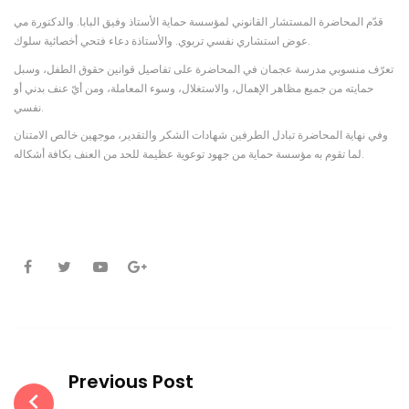
قدّم المحاضرة المستشار القانوني لمؤسسة حماية الأستاذ وفيق البابا. والدكتورة مي
عوض استشاري نفسي تربوي. والأستاذة دعاء فتحي أخصائية سلوك.
تعرّف منسوبي مدرسة عجمان في المحاضرة على تفاصيل قوانين حقوق الطفل، وسبل
حمايته من جميع مظاهر الإهمال، والاستغلال، وسوء المعاملة، ومن أيّ عنف بدني أو
نفسي.
وفي نهاية المحاضرة تبادل الطرفين شهادات الشكر والتقدير، موجهين خالص الامتنان
لما تقوم به مؤسسة حماية من جهود توعوية عظيمة للحد من العنف بكافة أشكاله.
Facebook
Twitter
Youtube
Google+
Post
navigation
Previous Post