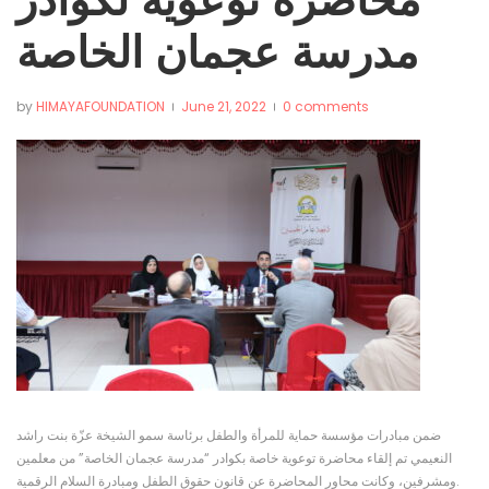
مدرسة عجمان الخاصة
by
HIMAYAFOUNDATION
June 21, 2022
0 comments
ضمن مبادرات مؤسسة حماية للمرأة والطفل برئاسة سمو الشيخة عزّة بنت راشد
النعيمي تم إلقاء محاضرة توعوية خاصة بكوادر “مدرسة عجمان الخاصة” من معلمين
ومشرفين، وكانت محاور المحاضرة عن قانون حقوق الطفل ومبادرة السلام الرقمية.