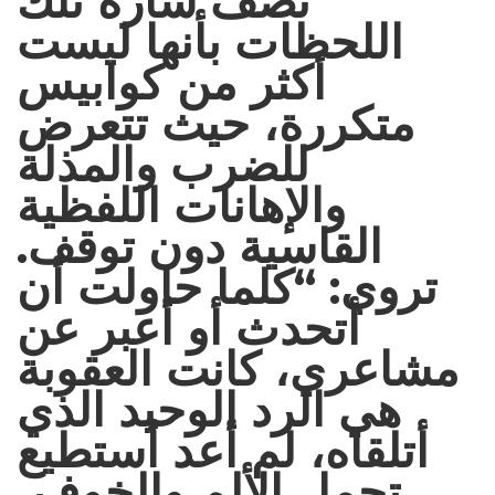
تصف سارة تلك
اللحظات بأنها ليست
أكثر من كوابيس
متكررة، حيث تتعرض
للضرب والمذلة
والإهانات اللفظية
القاسية دون توقف.
تروي: “كلما حاولت أن
أتحدث أو أعبر عن
مشاعري، كانت العقوبة
هي الرد الوحيد الذي
أتلقاه، لم أعد أستطيع
تحمل الألم والخوف،