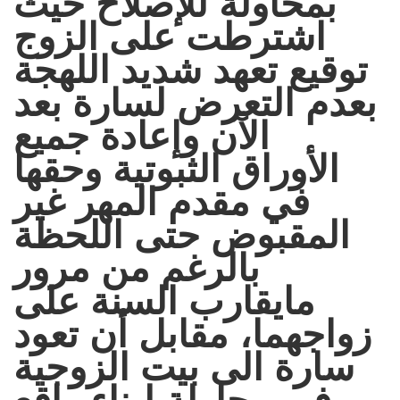
بمحاولة للإصلاح حيث
اشترطت على الزوج
توقيع تعهد شديد اللهجة
بعدم التعرض لسارة بعد
الآن وإعادة جميع
الأوراق الثبوتية وحقها
في مقدم المهر غير
المقبوض حتى اللحظة
بالرغم من مرور
مايقارب السنة على
زواجهما، مقابل أن تعود
سارة الى بيت الزوجية
في محاولة لبناء واقع