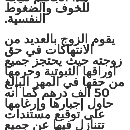
للخوف والضغوط
النفسية.
يقوم الزوج بالعديد من
الانتهاكات في حق
زوجته حيث يحتجز جميع
أوراقها الثبوتية وحرمها
من حقها في المهر البالغ
50 ألف درهم كما أنه
حاول إجبارها وإرغامها
على توقيع مستندات
تتنازل فيها عن جميع