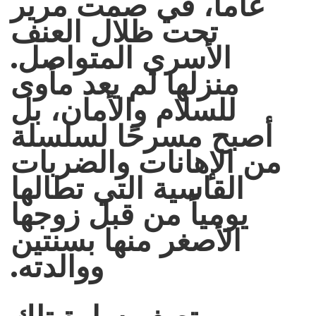
عاماً، في صمت مرير
تحت ظلال العنف
الأسري المتواصل.
منزلها لم يعد مأوى
للسلام والأمان، بل
أصبح مسرحًا لسلسلة
من الإهانات والضربات
القاسية التي تطالها
يومياً من قبل زوجها
الأصغر منها بسنتين
ووالدته.