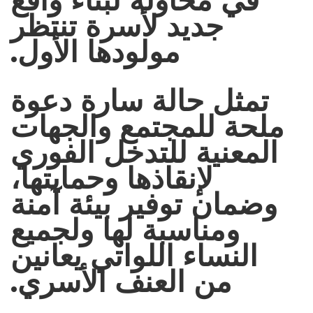
جديد لأسرة تنتظر
مولودها الأول.
تمثل حالة سارة دعوة
ملحة للمجتمع والجهات
المعنية للتدخل الفوري
لإنقاذها وحمايتها،
وضمان توفير بيئة آمنة
ومناسبة لها ولجميع
النساء اللواتي يعانين
من العنف الأسري.