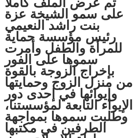
تم عرض الملف كاملاً
على سمو الشيخة عزة
بنت راشد النعيمي
رئيس مؤسسة حماية
للمرأة والطفل وأمرت
سموها على الفور
بإخراج الزوجة بالقوة
من منزل الزوج وحمايتها
وإيوائها في إحدى دور
الإيواء التابعة لمؤسستنا،
وطلبت سموها بمواجهة
الطرفين في مكتبها