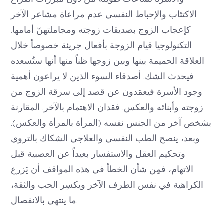
الاكتئاب والإحباط النفسي عدم مراعاة مشاعر الآخر
كإعجاب الزوج بصديقات زوجته ومجاملتهنّ أمامها.
التكنولوجيا قيام الزوجة بأفعال جريئة خصوصاً خلال
العلاقة الحميمة بينها وبين زوجها ظناً منها أنها ستُسعده
فيحدث الشك. أصدقاء السوء الذين لا يراعون أهمية
وجود الأسرة فيعمَدون عن قصد إلى سرقة الزوج من
زوجته وأبنائه والعكس. فقدان الاهتمام بالآخر. المقارنة
بشخص آخر من الجنس نفسه (المرأة بالمرأة والعكس).
وبعد، ينصح الطب النفسي والعلاجي الشكاك بالتروي
وتحكيم العقل والاستفسار بعيداً عن العصبية قبل
الاتهام، فمِن شأن الخطأ في هذه المواقف أن يَزرع
الكراهية في نفس الطرف الآخر ويكسِر الحب والثقة،
ما ينتهي بالانفصال.