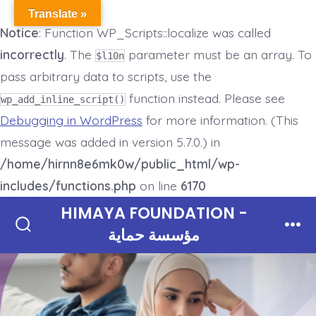
Translate »
Notice
: Function WP_Scripts::localize was called
incorrectly
. The
parameter must be an array. To
$l10n
pass arbitrary data to scripts, use the
function instead. Please see
wp_add_inline_script()
Debugging in WordPress
for more information. (This
message was added in version 5.7.0.) in
/home/hirnn8e6mk0w/public_html/wp-
includes/functions.php
on line
6170
Skip
HIMAYA FOUNDATION -
to
مؤسسة حماية
Search
Men
Toggle
content