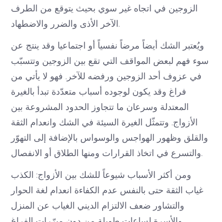
الزوجين في اتجاه غير سوي بحيث يتوقع من الطرف
الآخر الأذى والضرر والاضطهاد.
ويُعتبر الشك أيضاً مرضاً نفسياً أو اجتماعيا وقد ينتج عن
سوء فهم لبعض المواقف التي تقع بين الزوجين وتتسبّب
في عزوف أحد الزوجين ورفضه للآخر. فهو لا يأتي من
فراغ وقد يكون لوجوده أسباب متعدّدة تبدأ بالغيرة
المعتدلة وسرعان ما تتجاوز الحدود المشروعة بين
الأزواج. وتتمثّل الغيرة السيئة في الشك وانعدام الثقة
والقلق وظهور الهواجس والوسواس بالإضافة إلى التهوّر
والتسرع في اتخاذ القرارات ومنها الطلاق أو الانفصال.
ومن أكثر الأسباب شيوعاً للشك بين الأزواج: الكذب
غياب الثقة حتى بالنفس عدم الكفاءة انعدام لغة الحوار
والتشاور ضعف الالتزام الديني الغياب عن المنزل
والأسرة لساعات طويلة من دون مبرّرات الفراغ