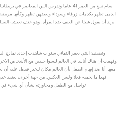
سام تبلغ من العمر 41 عاما وتدرس الفن المعاص
الدمى تظهر بكدمات زرقاء وسوداء وبعضهن تظهر وكأنها مريضة 
يريد أن يقول شيئا عن العنف ضد المرأة، وهو عنف تعيشه النسا
وتضيف: ابنتي بعمر الثماني سنوات شاهدت إحدى نماذج ال
وفهمت أن هناك أناسا في العالم ليسوا جيدين مع الأشخاص الآخري
معها. أنا ضد إيهام الطفل بأن العالم مكان للخير فقط، عليه أن 
فهذا ما يحميه فعلا وليس العكس. من جهة أخرى، يعتقد خبرا
تواصل مع الطفل ومحاورته بشأن أي شيء في العا