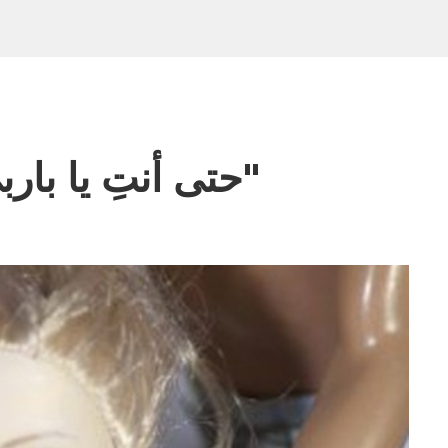
حتى أنتِ يا باربي ؟! .. "إنها مسألة ثقة"