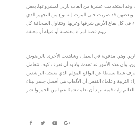
ر في بريطانيا، وقد استخدمت عشرة من ألعاب باربي لمشروعها. بعض
وبعضهن قد ضربت حتى الموت. إنه نوع من التجهيز الذي
ء في كل بقاع الأرض شرقها وغربها. وتتناول الصحافة كل
يوم قصة امرأة مغتصبة أو قتيلة أو معنفة،
باربي وهي مدفونة في العمل، وشاهدت الأخرى بالرضوض
ن، وأن هذه الأمور قد تحدث ولا بد أن نعرف كيف نتعامل
يعرف شيئا بسيطا عن الواقع المؤلم الذي يعيشه الراشدين
ء التربية وعلماء النفس أن الألعاب هي أفضل جسر لبناء
لم واية قيمة نريد أن نعلمه شيئا عنها من الخير والشر
Facebook
Twitter
Youtube
Google+