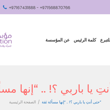
+97167431888 - +971568870766
لتبرع
كلمة الرئيس
عن المؤسسة
حتى أنتِ يا باربي ؟! .. “إنها مسألة ثقة”
/
الصفحة الرئيسية