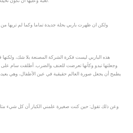
لعبة وعليها أن تكون نحيلة أنيقة جميلة وتلبي كل طموحات الرجل وخيالاته الجنسية.
ولكن ان ظهرت باربي بحلة جديدة تماما وكما لم تريها من 
هذه الباربي ليست فكرة الشركة المصنعة بلا شك، ولكنها فك
وجعلتها تبدو وكأنها تعرضت للعنف والضرب. أطلقت سام على م
يطمح أن يجعل صورة العالم حقيقية في عين الأطفال، وهي بعيدة ع
وعن ذلك تقول: حين كنت صغيرة علمني الكبار أن كل شيء مثال