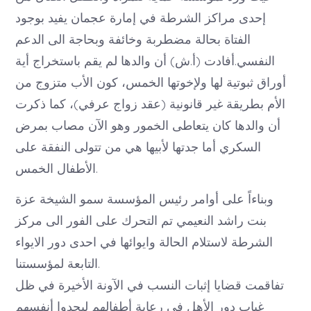
إحدى مراكز الشرطة في إمارة عجمان يفيد بوجود
الفتاة بحالة مضطربة وخائفة وبحاجة الى الدعم
النفسي.أفادت (أ.ش) أن والدها لم يقم باستخراج أية
أوراق ثبوتية لها ولإخوتها الخمس، كون الأب متزوج من
الأم بطريقة غير قانونية (عقد زواج عرفي)، كما ذكرت
أن والدها كان يتعاطى الخمور وهو الآن مصاب بمرض
السكري أما جدتها لأبيها هي من تتولى النفقة على
الأطفال الخمس.
وبناءاً على أوامر رئيس المؤسسة سمو الشيخة عزة
بنت راشد النعيمي تم التحرك على الفور الى مركز
الشرطة لاستلام الحالة وايوائها في احدى دور الايواء
التابعة لمؤسستنا.
تفاقمت قضايا إثبات النسب في الآونة الأخيرة في ظل
غياب دور الأهل في رعاية أطفالهم ليجدوا أنفسهم