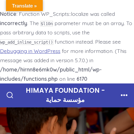
Translate »
Notice
: Function WP_Scripts::localize was called
incorrectly
. The
parameter must be an array. To
$l10n
pass arbitrary data to scripts, use the
function instead. Please see
wp_add_inline_script()
Debugging in WordPress
for more information. (This
message was added in version 5.7.0.) in
/home/hirnn8e6mk0w/public_html/wp-
includes/functions.php
on line
6170
Skip
HIMAYA FOUNDATION -
to
مؤسسة حماية
Search
Men
Toggle
content