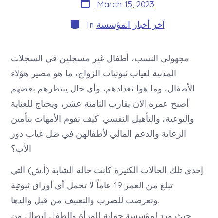
Post
March 15, 2023
date
Categories
آخر أخبار المؤسسة
In
مجهولي النسب، أطفال غير مسجلين في السجلات
المدنية لغياب ثبوتيات الزواج، ما هو مصير هؤلاء
الأطفال، وما هوا تعدادهم، وأي حال ينتظرهم بعضهم
أصبح عمره الان يقارب الثامنة عشر، ويحتاج للعناية
والتوعية، والتأهيل النفسي. كيف تقوم الأمهات بتأمين
الرعاية والدعم المالي لأطفالهن في ظل غياب دور
الأب؟
إحدى تلك الحالات الكثيرة كانت حالة الشابة (أ.ش) التي
تبلغ من العمر 19 عاماً لا تحمل أي أوراق ثبوتية
وتعرضت للضرب والتعنيف من قبل والدها.
حيث ورد لمؤسسة حماية للمرأة والطفل اتصال من